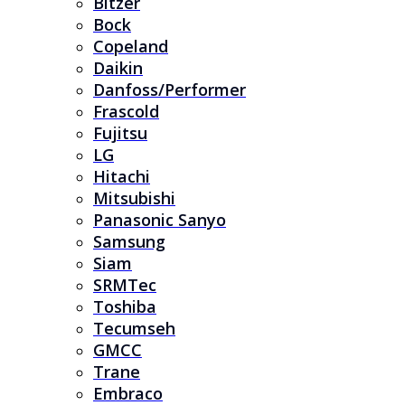
Bitzer
Bock
Copeland
Daikin
Danfoss/Performer
Frascold
Fujitsu
LG
Hitachi
Mitsubishi
Panasonic Sanyo
Samsung
Siam
SRMTec
Toshiba
Tecumseh
GMCC
Trane
Embraco