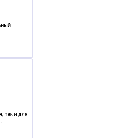
ьный
, так и для
…