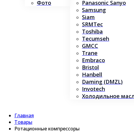
Фото
Panasonic Sanyo
Samsung
Siam
SRMTec
Toshiba
Tecumseh
GMCC
Trane
Embraco
Bristol
Hanbell
Daming (DMZL)
Invotech
Холодильное масло
Главная
Товары
Ротационные компрессоры