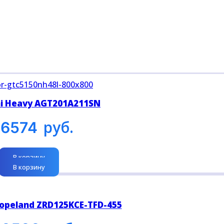
hi Heavy AGT201A211SN
руб.
76574
В корзину
В корзину
opeland ZRD125KCE-TFD-455