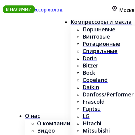
В НАЛИЧИИ
В НАЛИЧИИ
В НАЛИЧИИ
В НАЛИЧИИ
В НАЛИЧИИ
В НАЛИЧИИ
В НАЛИЧИИ
В НАЛИЧИИ
В НАЛИЧИИ
Москв
Компрессоры и масла
Поршневые
Винтовые
Ротационные
Спиральные
Dorin
Bitzer
Bock
Copeland
Daikin
Danfoss/Performer
Frascold
Fujitsu
О нас
LG
О компании
Hitachi
Видео
Mitsubishi