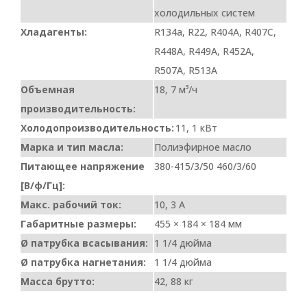
холодильных систем
Хладагенты:
R134a, R22, R404A, R407C,
R448A, R449A, R452A,
R507A, R513A
Объемная
18, 7 м³/ч
производительность:
Холодопроизводительность:
11, 1 кВт
Марка и тип масла:
Полиэфирное масло
Питающее напряжение
380-415/3/50 460/3/60
[В/ф/Гц]:
Макс. рабочий ток:
10, 3 A
Габаритные размеры:
455 × 184 × 184 мм
Ø патрубка всасывания:
1 1/4 дюйма
Ø патрубка нагнетания:
1 1/4 дюйма
Масса брутто:
42, 88 кг