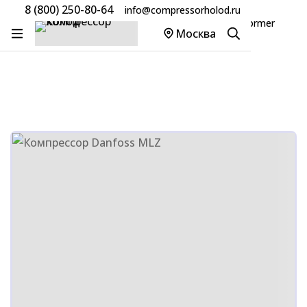
8 (800) 250-80-64
info@compressorholod.ru
Главная
Товары
Компрессоры Danfoss/Performer
Москва
Компрессор Danfoss MLZ048T4LQ9A (121L8808)