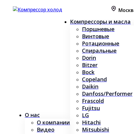
Москв
Компрессоры и масла
Поршневые
Винтовые
Ротационные
Спиральные
Dorin
Bitzer
Bock
Copeland
Daikin
Danfoss/Performer
Frascold
Fujitsu
О нас
LG
О компании
Hitachi
Видео
Mitsubishi