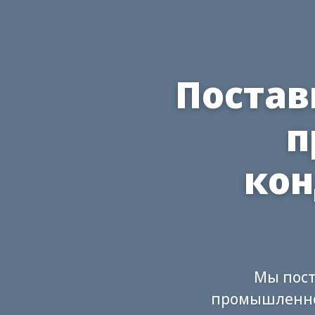
Постав
п
ко
Мы пост
промышленног