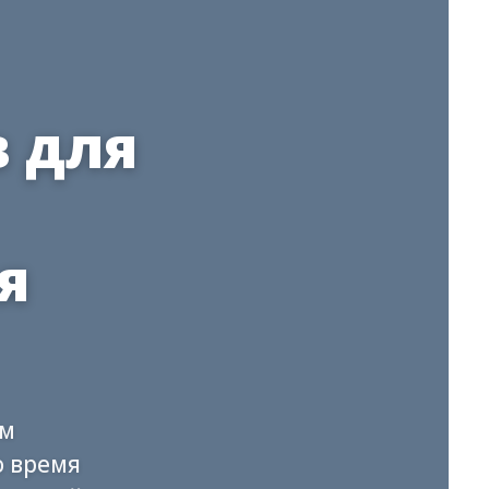
в для
я
ем
о время