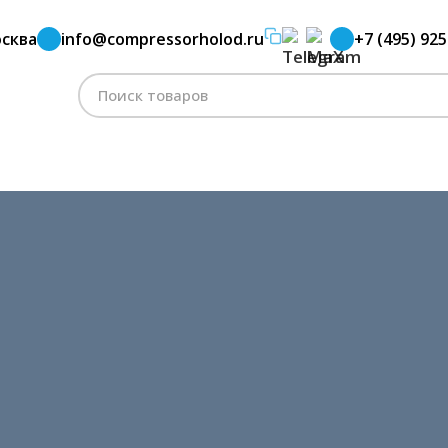
сква
info@compressorholod.ru
+7 (495) 925
Поиск
по: