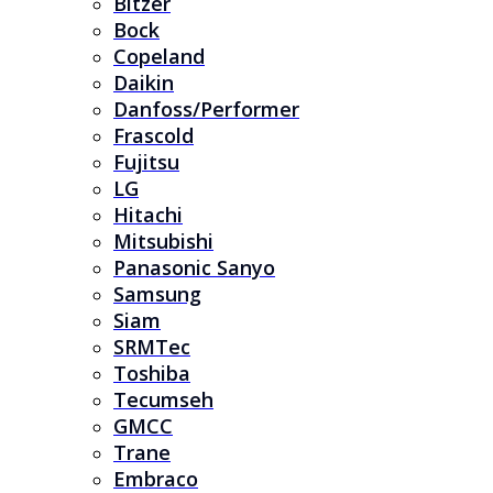
Bitzer
Bock
Copeland
Daikin
Danfoss/Performer
Frascold
Fujitsu
LG
Hitachi
Mitsubishi
Panasonic Sanyo
Samsung
Siam
SRMTec
Toshiba
Tecumseh
GMCC
Trane
Embraco