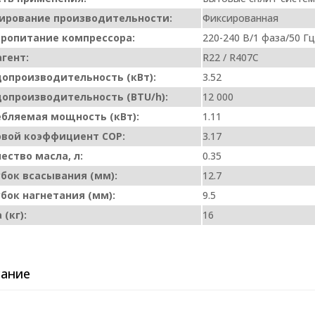
ирование производительности:
Фиксированная
ропитание компрессора:
220-240 В/1 фаза/50 Г
гент:
R22 / R407C
опроизводительность (кВт):
3.52
опроизводительность (BTU/h):
12 000
бляемая мощность (кВт):
1.11
вой коэффициент COP:
3.17
ество масла, л:
0.35
бок всасывания (мм):
12.7
бок нагнетания (мм):
9.5
 (кг):
16
ание