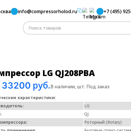
сква
info@compressorholod.ru
+7 (495) 925
ессор LG QJ208PBA
Поиск
по:
мпрессор LG QJ208PBA
руб.
33200
:
В наличии, шт:
Под заказ
ческие характеристики:
зводитель:
LG
:
QJ
омпрессора:
Роторный (Rotary)
ть применения:
Бытовые сплит-систе