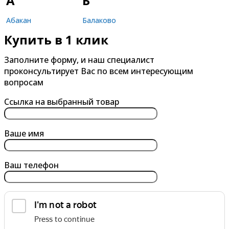
А
Б
Абакан
Балаково
Купить в 1 клик
Александров
Балашиха
Альметьевск
Барнаул
Заполните форму, и наш специалист
проконсультирует Вас по всем интересующим
Анапа
Батайск
вопросам
Ангарск
Белгород
Ссылка на выбранный товар
Арзамас
Бердск
Армавир
Березники
Ваше имя
Архангельск
Бийск
Астрахань
Благовещенск
Ваш телефон
Ачинск
Борисоглебск
Братск
Брянск