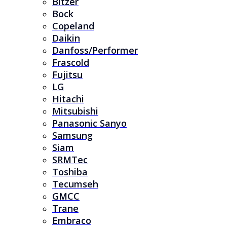
Bitzer
Bock
Copeland
Daikin
Danfoss/Performer
Frascold
Fujitsu
LG
Hitachi
Mitsubishi
Panasonic Sanyo
Samsung
Siam
SRMTec
Toshiba
Tecumseh
GMCC
Trane
Embraco