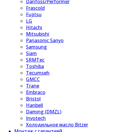
Danfoss/Performer
Frascold
Fujitsu
LG
Hitachi
Mitsubishi
Panasonic Sanyo
Samsung
Siam
SRMTec
Toshiba
Tecumseh
GMCC
Trane
Embraco
Bristol
Hanbell
Daming (DMZL)
Invotech
Холодильное масло Bitzer
Монтаж с гарантией