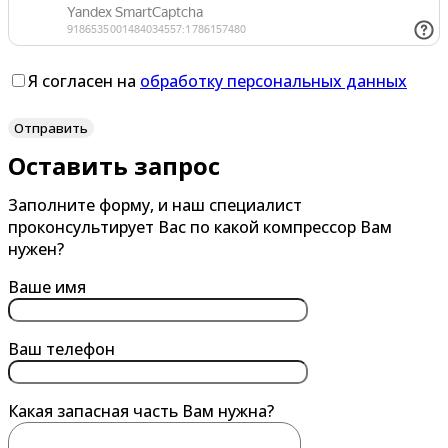
В
Г
Великий Новгород
Гатчина
Я согласен на
обработку персональных данных
Владивосток
Глазов
Владикавказ
Горно-Алтайск
Владимир
Грозный
Оставить запрос
Волгоград
Губкин
Заполните форму, и наш специалист
Волгодонск
проконсультирует Вас по какой компрессор Вам
нужен?
Волжский
Вологда
Ваше имя
Воронеж
Ваш телефон
Воскресенск
Воткинск
Какая запасная часть Вам нужна?
Выборг
Выкса