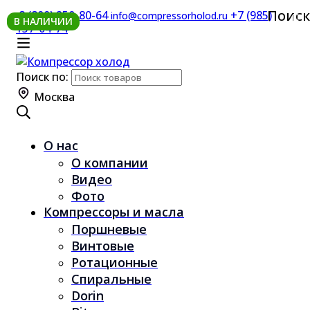
Поиск
8 (800) 250-80-64
+7 (985)
info@compressorholod.ru
В НАЛИЧИИ
157-04-74
Поиск по:
Москва
О нас
О компании
Видео
Фото
Компрессоры и масла
Поршневые
Винтовые
Ротационные
Спиральные
Dorin