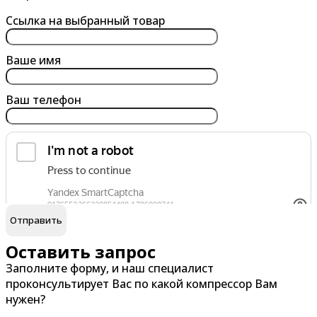
Ангарск
Белгород
Ссылка на выбранный товар
Арзамас
Бердск
Армавир
Березники
Ваше имя
Архангельск
Бийск
Ваш телефон
Астрахань
Благовещенск
Ачинск
Борисоглебск
Братск
Брянск
обработку персональных данных
Я согласен на
В
Г
Великий Новгород
Гатчина
Оставить запрос
Заполните форму, и наш специалист
Владивосток
Глазов
проконсультирует Вас по какой компрессор Вам
Владикавказ
Горно-Алтайск
нужен?
Владимир
Грозный