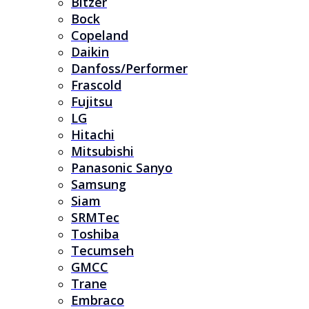
Bitzer
Bock
Copeland
Daikin
Danfoss/Performer
Frascold
Fujitsu
LG
Hitachi
Mitsubishi
Panasonic Sanyo
Samsung
Siam
SRMTec
Toshiba
Tecumseh
GMCC
Trane
Embraco