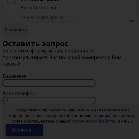
Брянск
обработку персональных данных
Я согласен на
В
Г
Великий Новгород
Гатчина
Оставить запрос
Заполните форму, и наш специалист
Владивосток
Глазов
проконсультирует Вас по какой компрессор Вам
Владикавказ
Горно-Алтайск
нужен?
Владимир
Грозный
Ваше имя
Волгоград
Губкин
Волгодонск
Ваш телефон
Волжский
Продолжая использовать наш сайт, вы даёте согласие на
Какая запасная часть Вам нужна?
Вологда
обработку cookie, которые обеспечивают правильную работу
сайта и соглашаетесь с нашей
политикой обработки данных
Воронеж
Понятно
Воскресенск