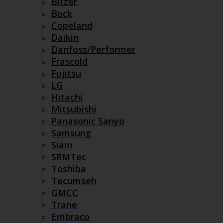
Bitzer
Bock
Copeland
Daikin
Danfoss/Performer
Frascold
Fujitsu
LG
Hitachi
Mitsubishi
Panasonic Sanyo
Samsung
Siam
SRMTec
Toshiba
Tecumseh
GMCC
Trane
Embraco