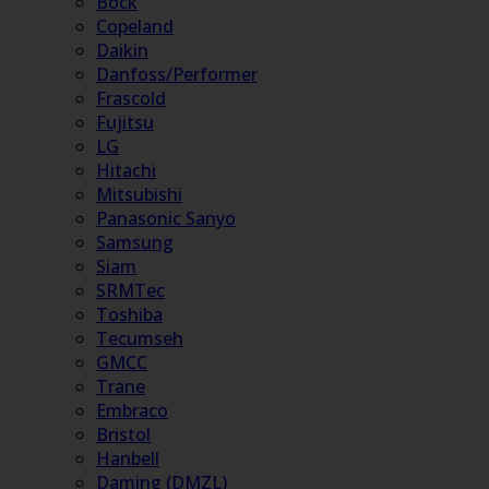
Bock
×
Copeland
Daikin
Danfoss/Performer
Frascold
Fujitsu
LG
Hitachi
Mitsubishi
Panasonic Sanyo
Samsung
Siam
SRMTec
Toshiba
Tecumseh
GMCC
Trane
Embraco
Bristol
Hanbell
Daming (DMZL)