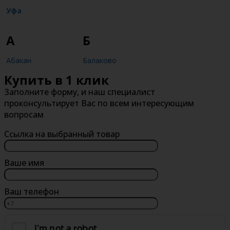
Уфа
А
Б
Абакан
Балаково
Купить в 1 клик
Александров
Балашиха
Заполните форму, и наш специалист
Альметьевск
Барнаул
проконсультирует Вас по всем интересующим
Анапа
Батайск
вопросам
Ангарск
Белгород
Ссылка на выбранный товар
Арзамас
Бердск
Армавир
Березники
Ваше имя
Архангельск
Бийск
Ваш телефон
Астрахань
Благовещенск
Ачинск
Борисоглебск
Братск