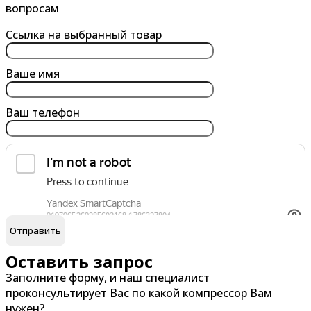
Анапа
Батайск
вопросам
Ангарск
Белгород
Ссылка на выбранный товар
Арзамас
Бердск
Армавир
Березники
Ваше имя
Архангельск
Бийск
Ваш телефон
Астрахань
Благовещенск
Ачинск
Борисоглебск
Братск
Брянск
обработку персональных данных
Я согласен на
В
Г
Великий Новгород
Гатчина
Оставить запрос
Заполните форму, и наш специалист
Владивосток
Глазов
проконсультирует Вас по какой компрессор Вам
Владикавказ
Горно-Алтайск
нужен?