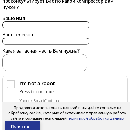
проконсультирует Вас по какой компрессор Вам
Владикавказ
Горно-Алтайск
нужен?
Владимир
Грозный
Ваше имя
Волгоград
Губкин
Волгодонск
Ваш телефон
Волжский
Какая запасная часть Вам нужна?
Вологда
Воронеж
Воскресенск
Воткинск
Выборг
обработку персональных данных
Выкса
Я согласен на
Продолжая использовать наш сайт, вы даёте согласие на
Вязьма
обработку cookie, которые обеспечивают правильную работу
сайта и соглашаетесь с нашей
политикой обработки данных
Д
Е
Нажимая на кнопку, вы соглашаетесь с условиями
Политики
Понятно
конфиденциальности