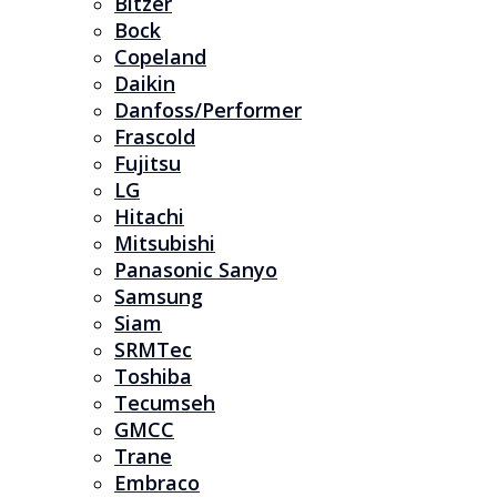
Bitzer
Bock
Copeland
Daikin
Danfoss/Performer
Frascold
Fujitsu
LG
Hitachi
Mitsubishi
Panasonic Sanyo
Samsung
Siam
SRMTec
Toshiba
Tecumseh
GMCC
Trane
Embraco