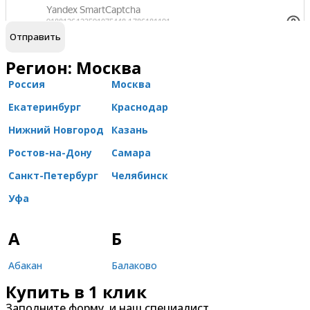
обработку персональных данных
Я согласен на
Регион: Москва
Россия
Москва
Екатеринбург
Краснодар
Нижний Новгород
Казань
Ростов-на-Дону
Самара
Санкт-Петербург
Челябинск
Уфа
А
Б
Абакан
Балаково
Купить в 1 клик
Александров
Балашиха
Заполните форму, и наш специалист