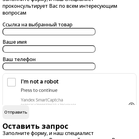
Альметьевск
Барнаул
проконсультирует Вас по всем интересующим
Анапа
Батайск
вопросам
Ангарск
Белгород
Ссылка на выбранный товар
Арзамас
Бердск
Армавир
Березники
Ваше имя
Архангельск
Бийск
Ваш телефон
Астрахань
Благовещенск
Ачинск
Борисоглебск
Братск
Брянск
обработку персональных данных
Я согласен на
В
Г
Великий Новгород
Гатчина
Оставить запрос
Заполните форму, и наш специалист
Владивосток
Глазов