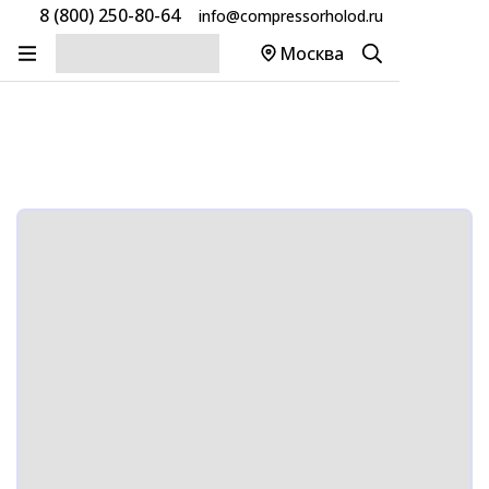
8 (800) 250-80-64
info@compressorholod.ru
Главная
Товары
Компрессоры Daikin
Москва
Компрессор Daikin Scroll JT300DA-Y1