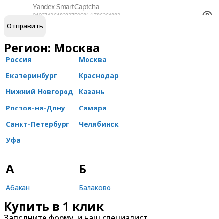
обработку персональных данных
Я согласен на
Регион: Москва
Россия
Москва
Екатеринбург
Краснодар
Нижний Новгород
Казань
Ростов-на-Дону
Самара
Санкт-Петербург
Челябинск
Уфа
А
Б
Абакан
Балаково
Купить в 1 клик
Александров
Балашиха
Заполните форму, и наш специалист