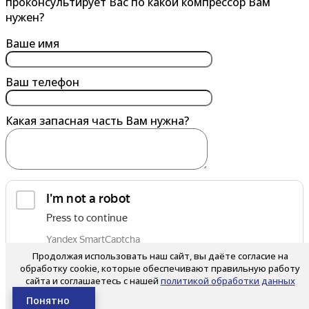
проконсультирует Вас по какой компрессор Вам
Владикавказ
Горно-Алтайск
нужен?
Владимир
Грозный
Ваше имя
Волгоград
Губкин
Волгодонск
Ваш телефон
Волжский
Какая запасная часть Вам нужна?
Вологда
Воронеж
Воскресенск
Воткинск
Выборг
обработку персональных данных
Выкса
Я согласен на
Продолжая использовать наш сайт, вы даёте согласие на
Вязьма
обработку cookie, которые обеспечивают правильную работу
сайта и соглашаетесь с нашей
политикой обработки данных
Д
Е
Нажимая на кнопку, вы соглашаетесь с условиями
Политики
Понятно
конфиденциальности