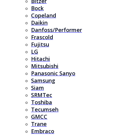
Bitzer
Bock
Copeland
Daikin
Danfoss/Performer
Frascold
Fujitsu
LG
Hitachi
Mitsubishi
Panasonic Sanyo
Samsung
Siam
SRMTec
Toshiba
Tecumseh
GMCC
Trane
Embraco