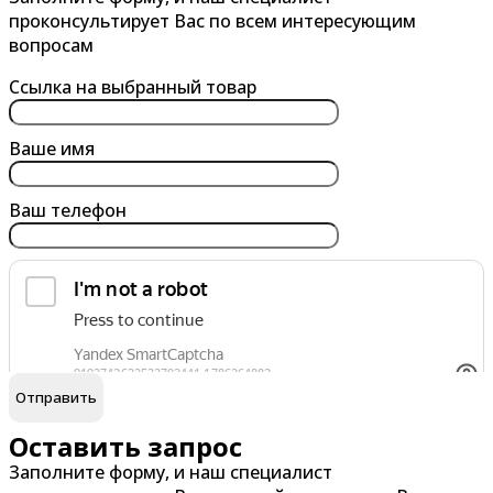
Альметьевск
Барнаул
проконсультирует Вас по всем интересующим
Анапа
Батайск
вопросам
Ангарск
Белгород
Ссылка на выбранный товар
Арзамас
Бердск
Армавир
Березники
Ваше имя
Архангельск
Бийск
Ваш телефон
Астрахань
Благовещенск
Ачинск
Борисоглебск
Братск
Брянск
обработку персональных данных
Я согласен на
В
Г
Великий Новгород
Гатчина
Оставить запрос
Заполните форму, и наш специалист
Владивосток
Глазов