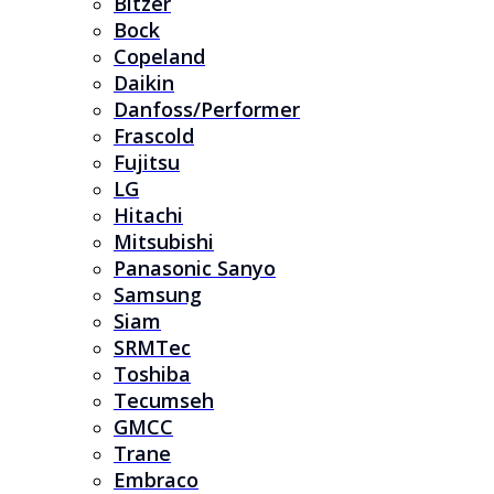
Bitzer
Bock
Copeland
Daikin
Danfoss/Performer
Frascold
Fujitsu
LG
Hitachi
Mitsubishi
Panasonic Sanyo
Samsung
Siam
SRMTec
Toshiba
Tecumseh
GMCC
Trane
Embraco