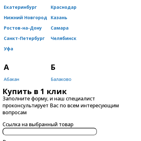
Екатеринбург
Краснодар
Нижний Новгород
Казань
Ростов-на-Дону
Самара
Санкт-Петербург
Челябинск
Уфа
А
Б
Абакан
Балаково
Купить в 1 клик
Александров
Балашиха
Заполните форму, и наш специалист
Альметьевск
Барнаул
проконсультирует Вас по всем интересующим
Анапа
Батайск
вопросам
Ангарск
Белгород
Ссылка на выбранный товар
Арзамас
Бердск