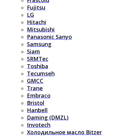
Frascold
Fujitsu
LG
Hitachi
Mitsubishi
Panasonic Sanyo
Samsung
Siam
SRMTec
Toshiba
Tecumseh
GMCC
Trane
Embraco
Bristol
Hanbell
Daming (DMZL)
Invotech
Холодильное масло Bitzer