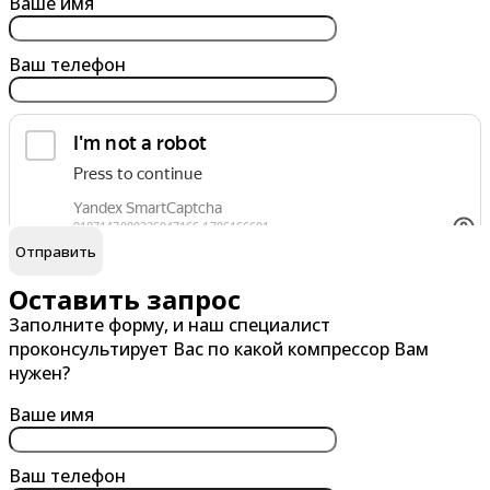
Армавир
Березники
Ваше имя
Архангельск
Бийск
Ваш телефон
Астрахань
Благовещенск
Ачинск
Борисоглебск
Братск
Брянск
обработку персональных данных
Я согласен на
В
Г
Великий Новгород
Гатчина
Оставить запрос
Заполните форму, и наш специалист
Владивосток
Глазов
проконсультирует Вас по какой компрессор Вам
Владикавказ
Горно-Алтайск
нужен?
Владимир
Грозный
Ваше имя
Волгоград
Губкин
Волгодонск
Ваш телефон