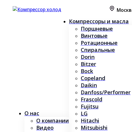
Москв
Компрессоры и масла
Поршневые
Винтовые
Ротационные
Спиральные
Dorin
Bitzer
Bock
Copeland
Daikin
Danfoss/Performer
Frascold
Fujitsu
О нас
LG
О компании
Hitachi
Видео
Mitsubishi