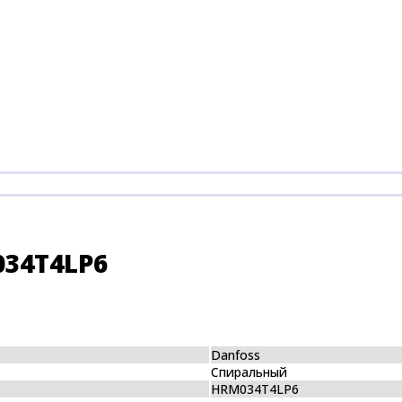
034T4LP6
Danfoss
Спиральный
HRM034T4LP6