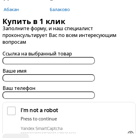
Абакан
Балаково
Купить в 1 клик
Александров
Балашиха
Заполните форму, и наш специалист
Альметьевск
Барнаул
проконсультирует Вас по всем интересующим
Анапа
Батайск
вопросам
Ангарск
Белгород
Ссылка на выбранный товар
Арзамас
Бердск
Армавир
Березники
Ваше имя
Архангельск
Бийск
Ваш телефон
Астрахань
Благовещенск
Ачинск
Борисоглебск
Братск
Брянск
обработку персональных данных
Я согласен на