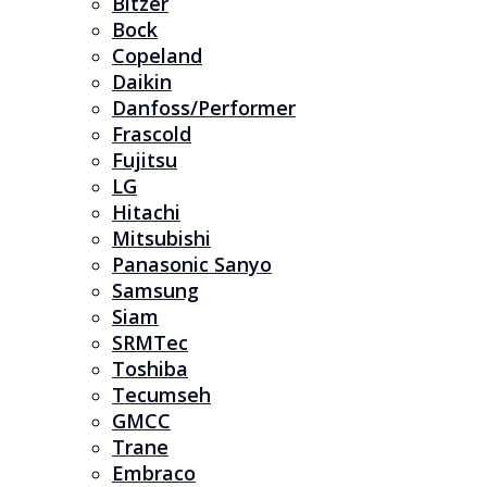
Bitzer
Bock
Copeland
Daikin
Danfoss/Performer
Frascold
Fujitsu
LG
Hitachi
Mitsubishi
Panasonic Sanyo
Samsung
Siam
SRMTec
Toshiba
Tecumseh
GMCC
Trane
Embraco