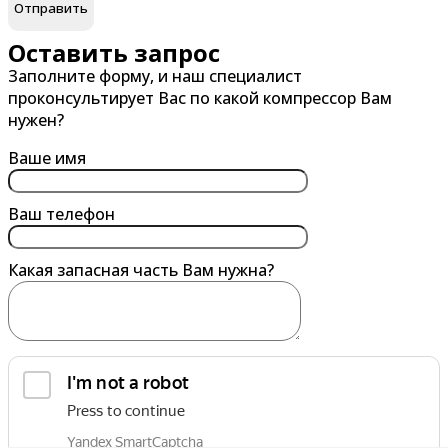
В
Г
Великий Новгород
Гатчина
Оставить запрос
Заполните форму, и наш специалист
Владивосток
Глазов
проконсультирует Вас по какой компрессор Вам
Владикавказ
Горно-Алтайск
нужен?
Владимир
Грозный
Ваше имя
Волгоград
Губкин
Волгодонск
Ваш телефон
Волжский
Какая запасная часть Вам нужна?
Вологда
Воронеж
Воскресенск
Воткинск
Выборг
обработку персональных данных
Выкса
Я согласен на