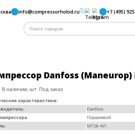
сква
info@compressorholod.ru
+7 (495) 925
ormer
Компрессор Danfoss (Maneurop) MT28-4VI
Поиск
по:
мпрессор Danfoss (Maneurop) 
:
В наличии, шт:
Под заказ
ческие характеристики:
зводитель:
Danfoss
омпрессора:
Поршневой
ль:
MT28-4VI