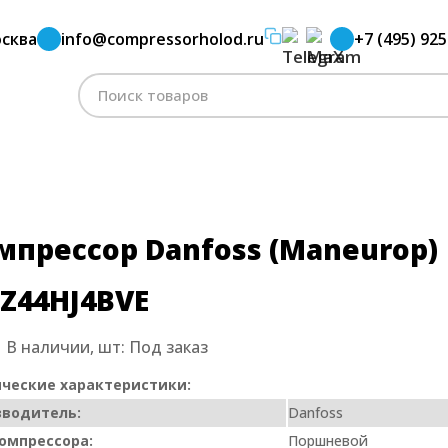
сква
info@compressorholod.ru
+7 (495) 925
ormer
Компрессор Danfoss (Maneurop) MTZ44HJ4BVE
Поиск
по:
мпрессор Danfoss (Maneurop)
Z44HJ4BVE
:
В наличии, шт:
Под заказ
ческие характеристики:
зводитель:
Danfoss
омпрессора:
Поршневой