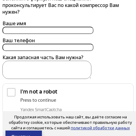
проконсультирует Вас по какой компрессор Вам
Владикавказ
Горно-Алтайск
нужен?
Владимир
Грозный
Ваше имя
Волгоград
Губкин
Волгодонск
Ваш телефон
Волжский
Какая запасная часть Вам нужна?
Вологда
Воронеж
Воскресенск
Воткинск
Выборг
обработку персональных данных
Выкса
Я согласен на
Продолжая использовать наш сайт, вы даёте согласие на
Вязьма
обработку cookie, которые обеспечивают правильную работу
сайта и соглашаетесь с нашей
политикой обработки данных
Д
Е
Нажимая на кнопку, вы соглашаетесь с условиями
Политики