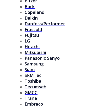
Bitzer
Bock
Copeland
Daikin
Danfoss/Performer
Frascold
Fujitsu
LG
Hitachi
Mitsubishi
Panasonic Sanyo
Samsung
Siam
SRMTec
Toshiba
Tecumseh
GMCC
Trane
Embraco