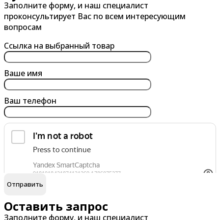
Заполните форму, и наш специалист
Альметьевск
Барнаул
проконсультирует Вас по всем интересующим
Анапа
Батайск
вопросам
Ангарск
Белгород
Ссылка на выбранный товар
Арзамас
Бердск
Армавир
Березники
Ваше имя
Архангельск
Бийск
Ваш телефон
Астрахань
Благовещенск
Ачинск
Борисоглебск
Братск
Брянск
обработку персональных данных
Я согласен на
В
Г
Великий Новгород
Гатчина
Оставить запрос
Заполните форму, и наш специалист
Владивосток
Глазов