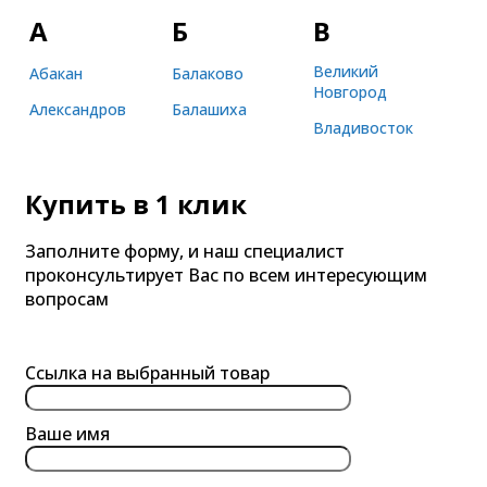
А
Б
В
Великий
Абакан
Балаково
Новгород
Александров
Балашиха
Владивосток
Альметьевск
Барнаул
Владикавказ
Анапа
Батайск
Купить в 1 клик
Владимир
Ангарск
Белгород
Волгоград
Заполните форму, и наш специалист
Арзамас
Бердск
Волгодонск
проконсультирует Вас по всем интересующим
Армавир
Березники
вопросам
Волжский
Архангельск
Бийск
Вологда
Астрахань
Благовещенск
Ссылка на выбранный товар
Воронеж
Ачинск
Борисоглебск
Воскресенск
Братск
Ваше имя
Воткинск
Брянск
Выборг