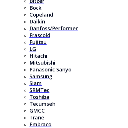
Bitzer
Bock
Copeland
Daikin
Danfoss/Performer
Frascold
Fujitsu
LG
Hitachi
Mitsubishi
Panasonic Sanyo
Samsung
Siam
SRMTec
Toshiba
Tecumseh
GMCC
Trane
Embraco