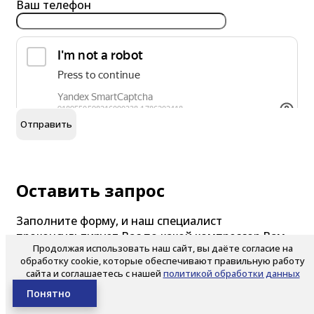
Ваш телефон
Выкса
Вязьма
Г
Д
Е
обработку персональных данных
Я согласен на
Гатчина
Дзержинск
Евпатория
Глазов
Димитровград
Ессентуки
Горно-Алтайск
Долгопрудный
Грозный
Домодедово
Оставить запрос
Губкин
Дубна
Заполните форму, и наш специалист
проконсультирует Вас по какой компрессор Вам
Ж
З
И
Продолжая использовать наш сайт, вы даёте согласие на
нужен?
обработку cookie, которые обеспечивают правильную работу
сайта и соглашаетесь с нашей
политикой обработки данных
Железногорск
Златоуст
Иваново
Понятно
Железнодорожный
Ижевск
Ваше имя