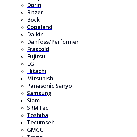
Dorin
Bitzer
Bock
Copeland
Daikin
Danfoss/Performer
Frascold
Fujitsu
LG
Hitachi
Mitsubishi
Panasonic Sanyo
Samsung
Siam
SRMTec
Toshiba
Tecumseh
GMCC