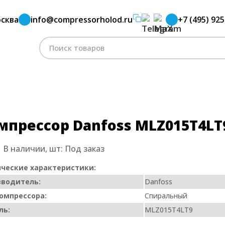
сква
info@compressorholod.ru
+7 (495) 925
ormer
Компрессор Danfoss MLZ015T4LT9
Поиск
по:
мпрессор Danfoss MLZ015T4LT
:
В наличии, шт:
Под заказ
ческие характеристики:
зводитель:
Danfoss
омпрессора:
Спиральный
ль:
MLZ015T4LT9