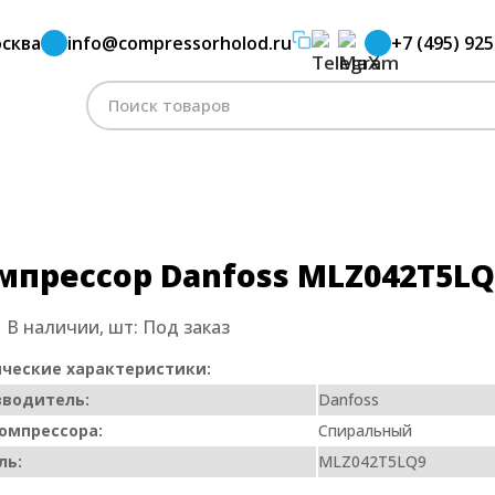
сква
info@compressorholod.ru
+7 (495) 925
ormer
Компрессор Danfoss MLZ042T5LQ9
Поиск
по:
мпрессор Danfoss MLZ042T5LQ
:
В наличии, шт:
Под заказ
ческие характеристики:
зводитель:
Danfoss
омпрессора:
Спиральный
ль:
MLZ042T5LQ9