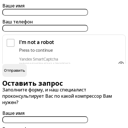
Армавир
Березники
Ваше имя
Архангельск
Бийск
Ваш телефон
Астрахань
Благовещенск
Ачинск
Борисоглебск
Братск
Брянск
обработку персональных данных
Я согласен на
В
Г
Великий Новгород
Гатчина
Оставить запрос
Заполните форму, и наш специалист
Владивосток
Глазов
проконсультирует Вас по какой компрессор Вам
Владикавказ
Горно-Алтайск
нужен?
Владимир
Грозный
Ваше имя
Волгоград
Губкин
Волгодонск