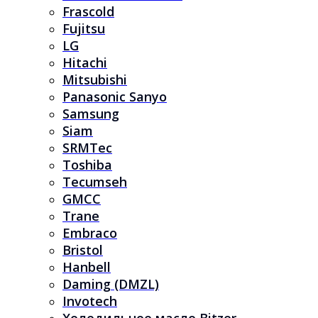
Frascold
Fujitsu
LG
Hitachi
Mitsubishi
Panasonic Sanyo
Samsung
Siam
SRMTec
Toshiba
Tecumseh
GMCC
Trane
Embraco
Bristol
Hanbell
Daming (DMZL)
Invotech