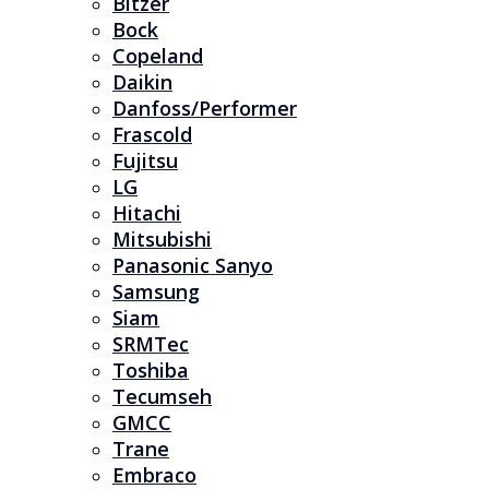
Bitzer
Bock
Copeland
Daikin
Danfoss/Performer
Frascold
Fujitsu
LG
Hitachi
Mitsubishi
Panasonic Sanyo
Samsung
Siam
SRMTec
Toshiba
Tecumseh
GMCC
Trane
Embraco