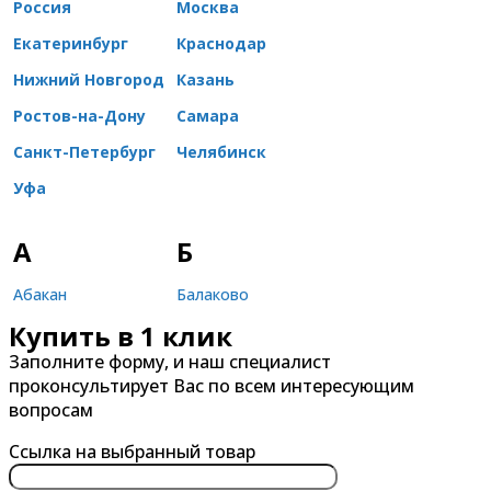
Россия
Москва
Екатеринбург
Краснодар
Нижний Новгород
Казань
Ростов-на-Дону
Самара
Санкт-Петербург
Челябинск
Уфа
А
Б
Абакан
Балаково
Купить в 1 клик
Александров
Балашиха
Заполните форму, и наш специалист
Альметьевск
Барнаул
проконсультирует Вас по всем интересующим
Анапа
Батайск
вопросам
Ангарск
Белгород
Ссылка на выбранный товар
Арзамас
Бердск