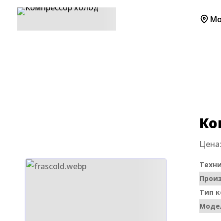
Мо
Главная
Товары
Компрессоры Frascold
Ко
Цена
Техни
Прои
Тип к
Моде