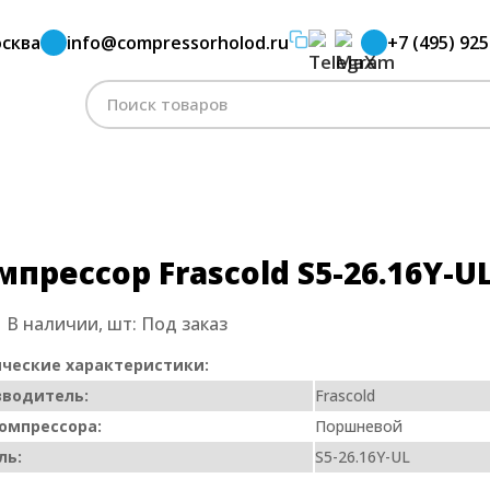
сква
info@compressorholod.ru
+7 (495) 925
Компрессор Frascold S5-26.16Y-UL
Поиск
по:
мпрессор Frascold S5-26.16Y-U
:
В наличии, шт:
Под заказ
ческие характеристики:
зводитель:
Frascold
омпрессора:
Поршневой
ль:
S5-26.16Y-UL