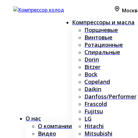
Москв
Компрессоры и масла
Поршневые
Винтовые
Ротационные
Спиральные
Dorin
Bitzer
Bock
Copeland
Daikin
Danfoss/Performer
Frascold
Fujitsu
О нас
LG
О компании
Hitachi
Видео
Mitsubishi