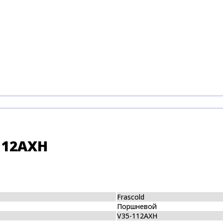
112AXH
Frascold
Поршневой
V35-112AXH