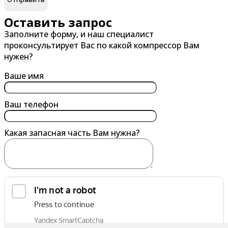
Великий Новгород
Гатчина
Оставить запрос
Заполните форму, и наш специалист
Владивосток
Глазов
проконсультирует Вас по какой компрессор Вам
Владикавказ
Горно-Алтайск
нужен?
Владимир
Грозный
Ваше имя
Волгоград
Губкин
Волгодонск
Ваш телефон
Волжский
Какая запасная часть Вам нужна?
Вологда
Воронеж
Воскресенск
Воткинск
Выборг
обработку персональных данных
Выкса
Я согласен на