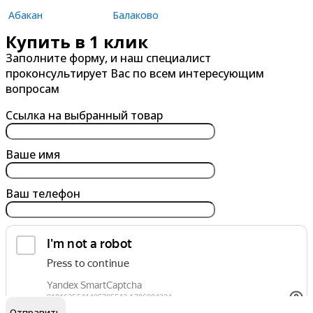
Абакан
Балаково
Купить в 1 клик
Александров
Балашиха
Заполните форму, и наш специалист
Альметьевск
Барнаул
проконсультирует Вас по всем интересующим
Анапа
Батайск
вопросам
Ангарск
Белгород
Ссылка на выбранный товар
Арзамас
Бердск
Армавир
Березники
Ваше имя
Архангельск
Бийск
Ваш телефон
Астрахань
Благовещенск
Ачинск
Борисоглебск
Братск
Брянск
обработку персональных данных
Я согласен на
В
Г