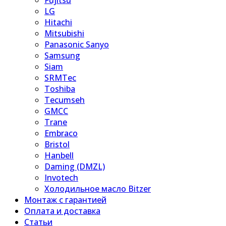
Fujitsu
LG
Hitachi
Mitsubishi
Panasonic Sanyo
Samsung
Siam
SRMTec
Toshiba
Tecumseh
GMCC
Trane
Embraco
Bristol
Hanbell
Daming (DMZL)
Invotech
Холодильное масло Bitzer
Монтаж с гарантией
Оплата и доставка
Статьи