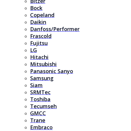
Bitzer
Bock
Copeland
Daikin
Danfoss/Performer
Frascold
Fujitsu
LG
Hitachi
Mitsubishi
Panasonic Sanyo
Samsung
Siam
SRMTec
Toshiba
Tecumseh
GMCC
Trane
Embraco