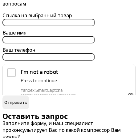
Анапа
Батайск
вопросам
Ангарск
Белгород
Ссылка на выбранный товар
Арзамас
Бердск
Армавир
Березники
Ваше имя
Архангельск
Бийск
Ваш телефон
Астрахань
Благовещенск
Ачинск
Борисоглебск
Братск
Брянск
обработку персональных данных
Я согласен на
В
Г
Великий Новгород
Гатчина
Оставить запрос
Заполните форму, и наш специалист
Владивосток
Глазов
проконсультирует Вас по какой компрессор Вам
Владикавказ
Горно-Алтайск
нужен?