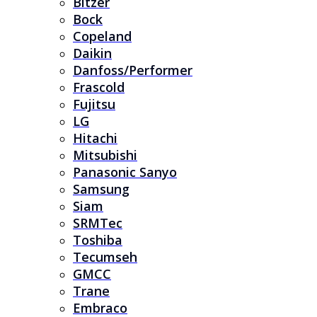
Bitzer
Bock
Copeland
Daikin
Danfoss/Performer
Frascold
Fujitsu
LG
Hitachi
Mitsubishi
Panasonic Sanyo
Samsung
Siam
SRMTec
Toshiba
Tecumseh
GMCC
Trane
Embraco