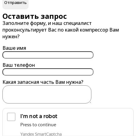
В
Г
Великий Новгород
Гатчина
Оставить запрос
Заполните форму, и наш специалист
Владивосток
Глазов
проконсультирует Вас по какой компрессор Вам
Владикавказ
Горно-Алтайск
нужен?
Владимир
Грозный
Ваше имя
Волгоград
Губкин
Волгодонск
Ваш телефон
Волжский
Какая запасная часть Вам нужна?
Вологда
Воронеж
Воскресенск
Воткинск
Выборг
обработку персональных данных
Выкса
Я согласен на