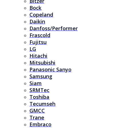
Bitzer
Bock
Copeland
Daikin
Danfoss/Performer
Frascold
Fujitsu
LG
Hitachi
Mitsubishi
Panasonic Sanyo
Samsung
Siam
SRMTec
Toshiba
Tecumseh
GMCC
Trane
Embraco