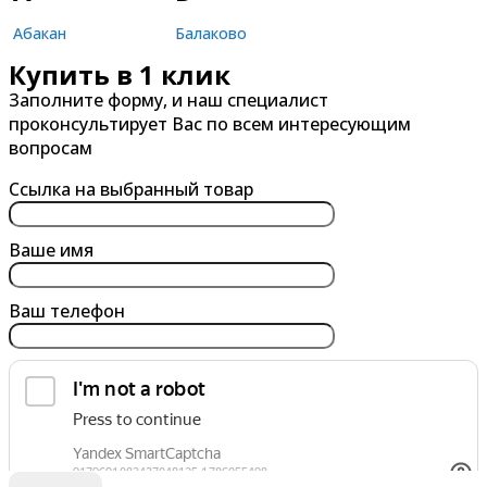
Абакан
Балаково
Купить в 1 клик
Александров
Балашиха
Заполните форму, и наш специалист
Альметьевск
Барнаул
проконсультирует Вас по всем интересующим
Анапа
Батайск
вопросам
Ангарск
Белгород
Ссылка на выбранный товар
Арзамас
Бердск
Армавир
Березники
Ваше имя
Архангельск
Бийск
Ваш телефон
Астрахань
Благовещенск
Ачинск
Борисоглебск
Братск
Брянск
обработку персональных данных
Я согласен на