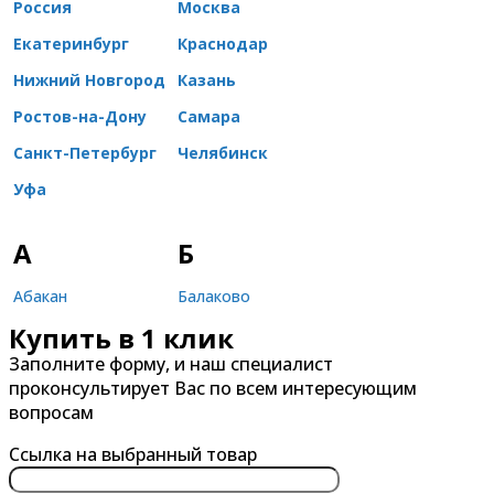
Россия
Москва
Екатеринбург
Краснодар
Нижний Новгород
Казань
Ростов-на-Дону
Самара
Санкт-Петербург
Челябинск
Уфа
А
Б
Абакан
Балаково
Купить в 1 клик
Александров
Балашиха
Заполните форму, и наш специалист
Альметьевск
Барнаул
проконсультирует Вас по всем интересующим
Анапа
Батайск
вопросам
Ангарск
Белгород
Ссылка на выбранный товар
Арзамас
Бердск