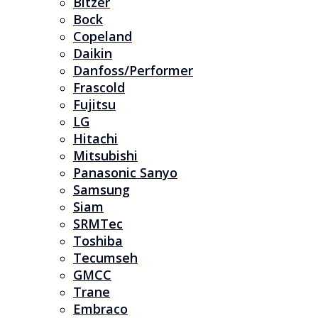
Bitzer
Bock
Copeland
Daikin
Danfoss/Performer
Frascold
Fujitsu
LG
Hitachi
Mitsubishi
Panasonic Sanyo
Samsung
Siam
SRMTec
Toshiba
Tecumseh
GMCC
Trane
Embraco