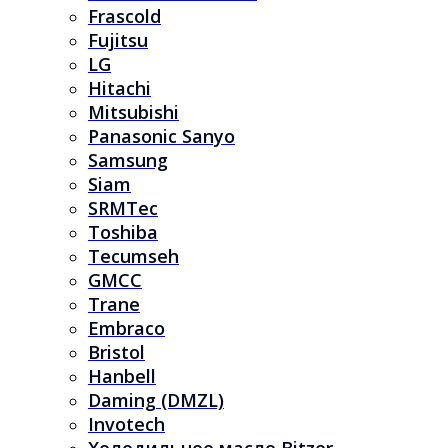
Frascold
Fujitsu
LG
Hitachi
Mitsubishi
Panasonic Sanyo
Samsung
Siam
SRMTec
Toshiba
Tecumseh
GMCC
Trane
Embraco
Bristol
Hanbell
Daming (DMZL)
Invotech