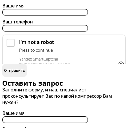
Армавир
Березники
Ваше имя
Архангельск
Бийск
Ваш телефон
Астрахань
Благовещенск
Ачинск
Борисоглебск
Братск
Брянск
обработку персональных данных
Я согласен на
В
Г
Великий Новгород
Гатчина
Оставить запрос
Заполните форму, и наш специалист
Владивосток
Глазов
проконсультирует Вас по какой компрессор Вам
Владикавказ
Горно-Алтайск
нужен?
Владимир
Грозный
Ваше имя
Волгоград
Губкин
Волгодонск