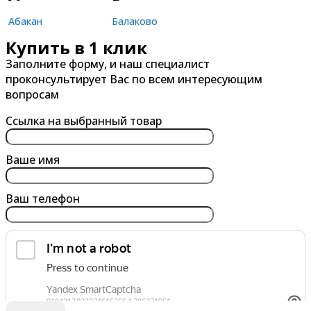
Абакан
Балаково
Купить в 1 клик
Александров
Балашиха
Заполните форму, и наш специалист
Альметьевск
Барнаул
проконсультирует Вас по всем интересующим
Анапа
Батайск
вопросам
Ангарск
Белгород
Ссылка на выбранный товар
Арзамас
Бердск
Армавир
Березники
Ваше имя
Архангельск
Бийск
Ваш телефон
Астрахань
Благовещенск
Ачинск
Борисоглебск
Братск
Брянск
обработку персональных данных
Я согласен на