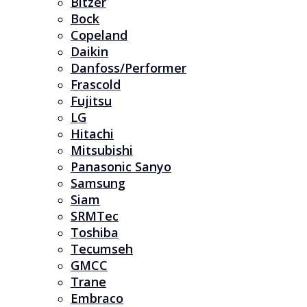
Bitzer
Bock
Copeland
Daikin
Danfoss/Performer
Frascold
Fujitsu
LG
Hitachi
Mitsubishi
Panasonic Sanyo
Samsung
Siam
SRMTec
Toshiba
Tecumseh
GMCC
Trane
Embraco