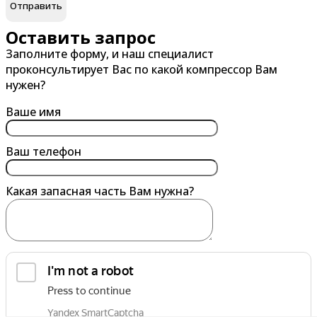
В
Г
Великий Новгород
Гатчина
Оставить запрос
Заполните форму, и наш специалист
Владивосток
Глазов
проконсультирует Вас по какой компрессор Вам
Владикавказ
Горно-Алтайск
нужен?
Владимир
Грозный
Ваше имя
Волгоград
Губкин
Волгодонск
Ваш телефон
Волжский
Какая запасная часть Вам нужна?
Вологда
Воронеж
Воскресенск
Воткинск
Выборг
обработку персональных данных
Выкса
Я согласен на