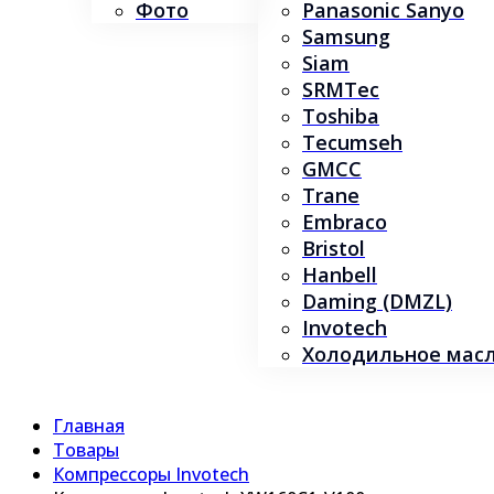
Фото
Panasonic Sanyo
Samsung
Siam
SRMTec
Toshiba
Tecumseh
GMCC
Trane
Embraco
Bristol
Hanbell
Daming (DMZL)
Invotech
Холодильное масло
Главная
Товары
Компрессоры Invotech