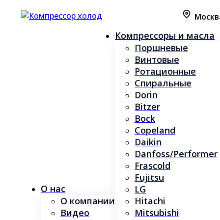
Москв
Компрессоры и масла
Поршневые
Винтовые
Ротационные
Спиральные
Dorin
Bitzer
Bock
Copeland
Daikin
Danfoss/Performer
Frascold
Fujitsu
О нас
LG
О компании
Hitachi
Видео
Mitsubishi