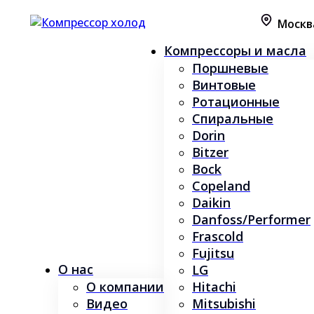
Москв
Компрессоры и масла
Поршневые
Винтовые
Ротационные
Спиральные
Dorin
Bitzer
Bock
Copeland
Daikin
Danfoss/Performer
Frascold
Fujitsu
О нас
LG
О компании
Hitachi
Видео
Mitsubishi