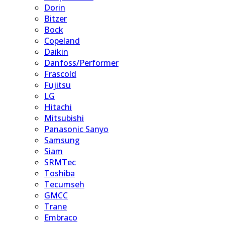
Dorin
Bitzer
Bock
Copeland
Daikin
Danfoss/Performer
Frascold
Fujitsu
LG
Hitachi
Mitsubishi
Panasonic Sanyo
Samsung
Siam
SRMTec
Toshiba
Tecumseh
GMCC
Trane
Embraco