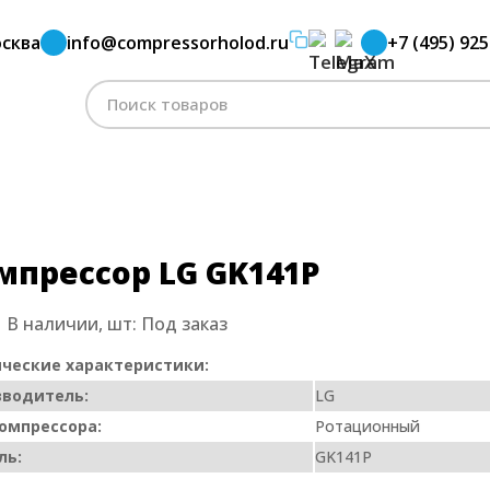
сква
info@compressorholod.ru
+7 (495) 925
ессор LG GK141P
Поиск
по:
мпрессор LG GK141P
:
В наличии, шт:
Под заказ
ческие характеристики:
зводитель:
LG
омпрессора:
Ротационный
ль:
GK141P