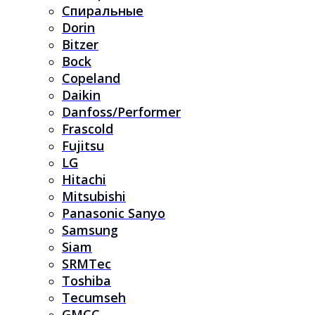
Спиральные
Dorin
Bitzer
Bock
Copeland
Daikin
Danfoss/Performer
Frascold
Fujitsu
LG
Hitachi
Mitsubishi
Panasonic Sanyo
Samsung
Siam
SRMTec
Toshiba
Tecumseh
GMCC