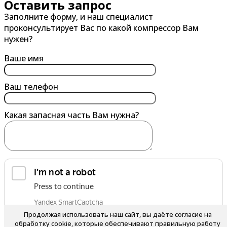
Оставить запрос
Заполните форму, и наш специалист
Владивосток
Глазов
проконсультирует Вас по какой компрессор Вам
Владикавказ
Горно-Алтайск
нужен?
Владимир
Грозный
Ваше имя
Волгоград
Губкин
Волгодонск
Ваш телефон
Волжский
Какая запасная часть Вам нужна?
Вологда
Воронеж
Воскресенск
Воткинск
Выборг
обработку персональных данных
Выкса
Я согласен на
Продолжая использовать наш сайт, вы даёте согласие на
Вязьма
обработку cookie, которые обеспечивают правильную работу