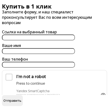
Купить в 1 клик
Александров
Балашиха
Заполните форму, и наш специалист
Альметьевск
Барнаул
проконсультирует Вас по всем интересующим
Анапа
Батайск
вопросам
Ангарск
Белгород
Ссылка на выбранный товар
Арзамас
Бердск
Армавир
Березники
Ваше имя
Архангельск
Бийск
Ваш телефон
Астрахань
Благовещенск
Ачинск
Борисоглебск
Братск
Брянск
обработку персональных данных
Я согласен на
В
Г
Великий Новгород
Гатчина