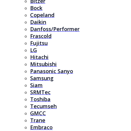
Bitzer
Bock
Copeland
Daikin
Danfoss/Performer
Frascold
Fujitsu
LG
Hitachi
Mitsubishi
Panasonic Sanyo
Samsung
Siam
SRMTec
Toshiba
Tecumseh
GMCC
Trane
Embraco