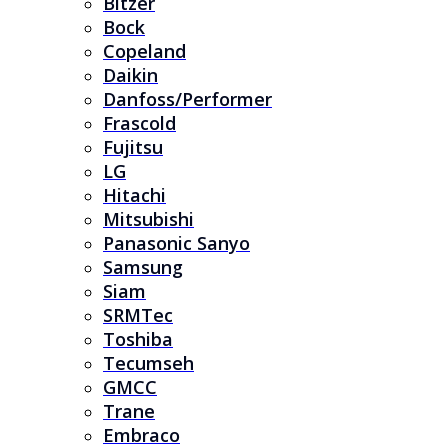
Bitzer
Bock
Copeland
Daikin
Danfoss/Performer
Frascold
Fujitsu
LG
Hitachi
Mitsubishi
Panasonic Sanyo
Samsung
Siam
SRMTec
Toshiba
Tecumseh
GMCC
Trane
Embraco