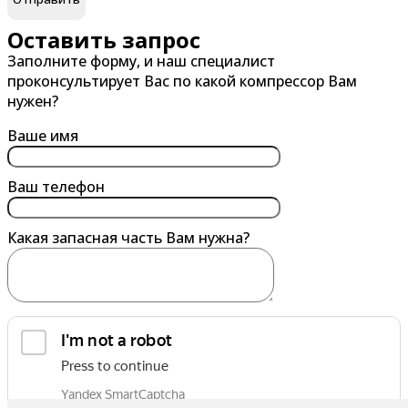
Великий Новгород
Гатчина
Оставить запрос
Заполните форму, и наш специалист
Владивосток
Глазов
проконсультирует Вас по какой компрессор Вам
Владикавказ
Горно-Алтайск
нужен?
Владимир
Грозный
Ваше имя
Волгоград
Губкин
Волгодонск
Ваш телефон
Волжский
Какая запасная часть Вам нужна?
Вологда
Воронеж
Воскресенск
Воткинск
Выборг
обработку персональных данных
Выкса
Я согласен на