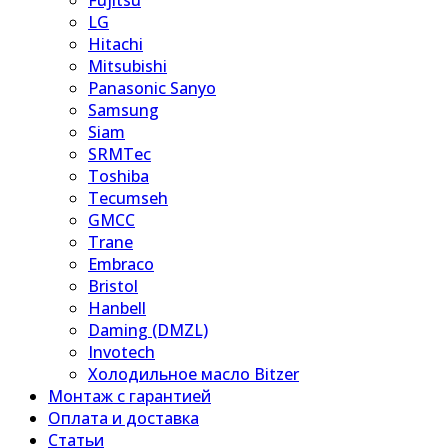
Fujitsu
LG
Hitachi
Mitsubishi
Panasonic Sanyo
Samsung
Siam
SRMTec
Toshiba
Tecumseh
GMCC
Trane
Embraco
Bristol
Hanbell
Daming (DMZL)
Invotech
Холодильное масло Bitzer
Монтаж с гарантией
Оплата и доставка
Статьи