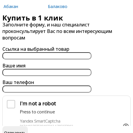
Абакан
Балаково
Купить в 1 клик
Александров
Балашиха
Заполните форму, и наш специалист
Альметьевск
Барнаул
проконсультирует Вас по всем интересующим
Анапа
Батайск
вопросам
Ангарск
Белгород
Ссылка на выбранный товар
Арзамас
Бердск
Армавир
Березники
Ваше имя
Архангельск
Бийск
Ваш телефон
Астрахань
Благовещенск
Ачинск
Борисоглебск
Братск
Брянск
обработку персональных данных
Я согласен на
В
Г