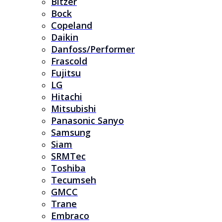
Bitzer
Bock
Copeland
Daikin
Danfoss/Performer
Frascold
Fujitsu
LG
Hitachi
Mitsubishi
Panasonic Sanyo
Samsung
Siam
SRMTec
Toshiba
Tecumseh
GMCC
Trane
Embraco