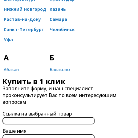
Нижний Новгород
Казань
Ростов-на-Дону
Самара
Санкт-Петербург
Челябинск
Уфа
А
Б
Абакан
Балаково
Купить в 1 клик
Александров
Балашиха
Заполните форму, и наш специалист
Альметьевск
Барнаул
проконсультирует Вас по всем интересующим
Анапа
Батайск
вопросам
Ангарск
Белгород
Ссылка на выбранный товар
Арзамас
Бердск
Армавир
Березники
Ваше имя