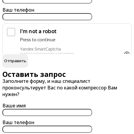
Архангельск
Бийск
Ваш телефон
Астрахань
Благовещенск
Ачинск
Борисоглебск
Братск
Брянск
обработку персональных данных
Я согласен на
В
Г
Великий Новгород
Гатчина
Оставить запрос
Заполните форму, и наш специалист
Владивосток
Глазов
проконсультирует Вас по какой компрессор Вам
Владикавказ
Горно-Алтайск
нужен?
Владимир
Грозный
Ваше имя
Волгоград
Губкин
Волгодонск
Ваш телефон
Волжский