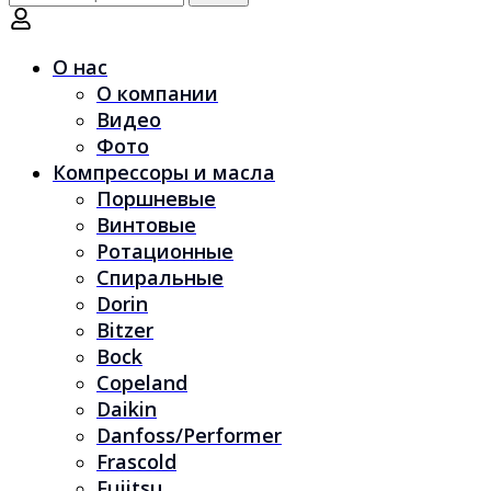
по:
О нас
О компании
Видео
Фото
Компрессоры и масла
Поршневые
Винтовые
Ротационные
Спиральные
Dorin
Bitzer
Bock
Copeland
Daikin
Danfoss/Performer
Frascold
Fujitsu