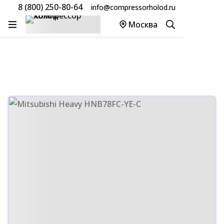
8 (800) 250-80-64
info@compressorholod.ru
Главная
Товары
Компрессоры Mitsubishi
Москва
Компрессор Mitsubishi Heavy HNB78FC-YE-C