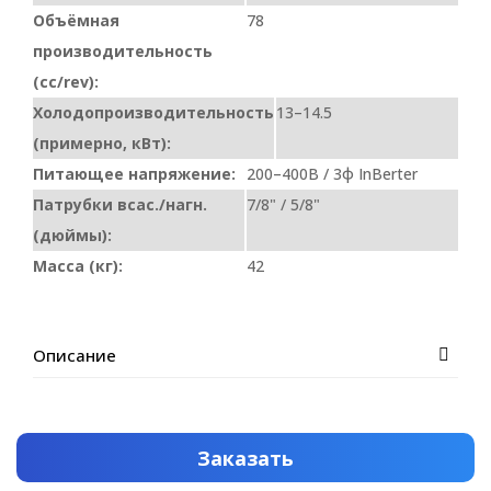
Объёмная
78
производительность
(cc/rev):
Холодопроизводительность
13–14.5
(примерно, кВт):
Питающее напряжение:
200–400В / 3ф InВerter
Патрубки всас./нагн.
7/8" / 5/8"
(дюймы):
Масса (кг):
42
Описание
Заказать