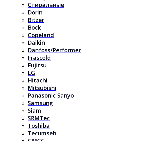
Спиральные
Dorin
Bitzer
Bock
Copeland
Daikin
Danfoss/Performer
Frascold
Fujitsu
LG
Hitachi
Mitsubishi
Panasonic Sanyo
Samsung
Siam
SRMTec
Toshiba
Tecumseh
GMCC