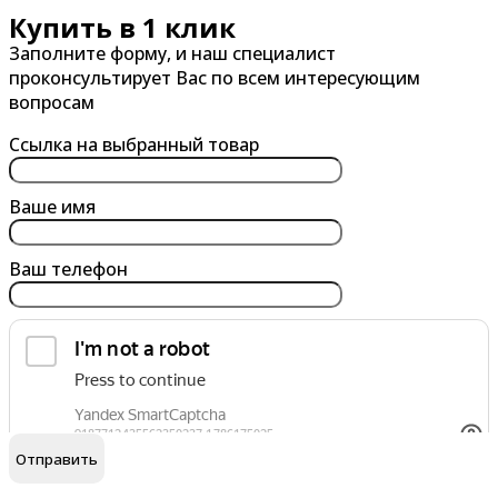
Купить в 1 клик
Александров
Балашиха
Заполните форму, и наш специалист
Альметьевск
Барнаул
проконсультирует Вас по всем интересующим
Анапа
Батайск
вопросам
Ангарск
Белгород
Ссылка на выбранный товар
Арзамас
Бердск
Армавир
Березники
Ваше имя
Архангельск
Бийск
Ваш телефон
Астрахань
Благовещенск
Ачинск
Борисоглебск
Братск
Брянск
обработку персональных данных
Я согласен на
В
Г
Великий Новгород
Гатчина