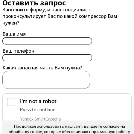
Оставить запрос
Заполните форму, и наш специалист
Владивосток
Глазов
проконсультирует Вас по какой компрессор Вам
Владикавказ
Горно-Алтайск
нужен?
Владимир
Грозный
Ваше имя
Волгоград
Губкин
Волгодонск
Ваш телефон
Волжский
Какая запасная часть Вам нужна?
Вологда
Воронеж
Воскресенск
Воткинск
Выборг
обработку персональных данных
Выкса
Я согласен на
Продолжая использовать наш сайт, вы даёте согласие на
Вязьма
обработку cookie, которые обеспечивают правильную работу