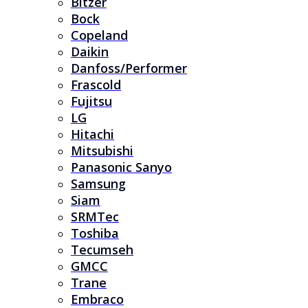
Bitzer
Bock
Copeland
Daikin
Danfoss/Performer
Frascold
Fujitsu
LG
Hitachi
Mitsubishi
Panasonic Sanyo
Samsung
Siam
SRMTec
Toshiba
Tecumseh
GMCC
Trane
Embraco